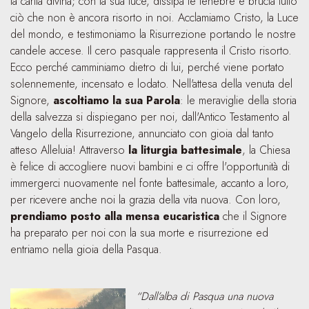
la carità divina; con la sua luce, dissipa le tenebre e brucia tutto
ciò che non è ancora risorto in noi. Acclamiamo Cristo, la Luce
del mondo, e testimoniamo la Risurrezione portando le nostre
candele accese. Il cero pasquale rappresenta il Cristo risorto.
Ecco perché camminiamo dietro di lui, perché viene portato
solennemente, incensato e lodato. Nell'attesa della venuta del
Signore,
ascoltiamo la sua Parola
: le meraviglie della storia
della salvezza si dispiegano per noi, dall'Antico Testamento al
Vangelo della Risurrezione, annunciato con gioia dal tanto
atteso Alleluia! Attraverso
la liturgia battesimale
, la Chiesa
è felice di accogliere nuovi bambini e ci offre l'opportunità di
immergerci nuovamente nel fonte battesimale, accanto a loro,
per ricevere anche noi la grazia della vita nuova. Con loro,
prendiamo posto alla mensa eucaristica
che il Signore
ha preparato per noi con la sua morte e risurrezione ed
entriamo nella gioia della Pasqua.
“Dall’alba di Pasqua una nuova