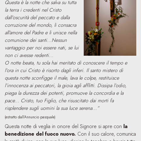
Questa è la notte che salva su tutta
la terra i credenti nel Cristo
dall’oscurità del peccato e dalla
corruzione del mondo, li consacra
all’amore del Padre e li unisce nella
comunione dei santi...Nessun
vantaggio per noi essere nati, se lui
non ci avesse redenti...
O notte beata, tu sola hai meritato di conoscere il tempo e
l’ora in cui Cristo è risorto dagli inferi. Il santo mistero di
questa notte sconfigge il male, lava le colpe, restituisce
l’innocenza ai peccatori, la gioia agli afflitti. Dissipa l’odio,
piega la durezza dei potenti, promuove la concordia e la
pace... Cristo, tuo Figlio, che risuscitato dai morti fa
risplendere sugli uomini la sua luce serena...”
(estratto dall’Annuncio pasquale)
Questa notte di veglia in onore del Signore si apre con
la
benedizione del fuoco nuovo.
Con il suo calore, comunica