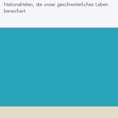
Nationalitäten, die unser geschwisterliches Leben
bereichert.
Ein neues Gebot gebe ich euch:
Liebt einander! Wie ich euch
geliebt habe, so sollt auch ihr
einander lieben.
Joh 13