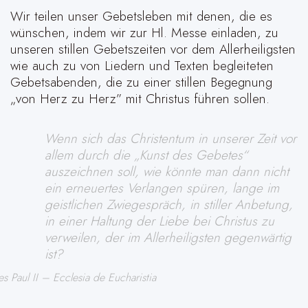
Wir teilen unser Gebetsleben mit denen, die es
wünschen, indem wir zur Hl. Messe einladen, zu
unseren stillen Gebetszeiten vor dem Allerheiligsten
wie auch zu von Liedern und Texten begleiteten
Gebetsabenden, die zu einer stillen Begegnung
„von Herz zu Herz” mit Christus führen sollen.
Wenn sich das Christentum in unserer Zeit vor
allem durch die „Kunst des Gebetes“
auszeichnen soll, wie könnte man dann nicht
ein erneuertes Verlangen spüren, lange im
geistlichen Zwiegespräch, in stiller Anbetung,
in einer Haltung der Liebe bei Christus zu
verweilen, der im Allerheiligsten gegenwärtig
ist?
es Paul II – Ecclesia de Eucharistia