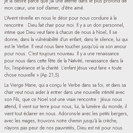
Je la désire parce que j’ai une attente dans le plus profond de
mon cœur, une soif d’aimer, d’être aimé.
L’Avent réveille en nous le désir pour nous conduire à la
rencontre : Dieu fait chair pour moi. Il y a un don personnel,
intime que Dieu veut faire à chacun de nous à Noel, Il se
donne, dans la vulnérabilité d’un enfant, dans le silence, lui qui
est le Verbe. Il veut nous faire toucher jusqu’où va son amour
pour nous. C’est toujours nouveau. Il y a une renaissance
pour nous dans cette fête de la Nativité, renaissance dans la
foi, l’espérance et la charité. L’enfant Jésus veut faire « toute
chose nouvelle » (Ap 21,5).
La Vierge Marie, qui a conçu le Verbe dans sa foi, et dans sa
chair veut nous aider à entrer dans une nouvelle intimité avec
son Fils, que ce Noel soit une vraie rencontre : Jésus nous
attend, Il vient sur terre pour nous, lui, la lumière du monde, il
vient tout éclairer en nous. Adorons-le avec les petits bergers,
avec les mages, trouvons notre chemin jusqu’à la crèche,
n’ayons pas peur de nos pauvretés, Dieu est né pour nous.