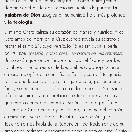
descubrir a Dios tal como es y no tal como lo imaginamos,
debemos beber de dos preciosas fuentes de pureza:
la
palabra de Dios
acogida en su sentido literal más profundo,
y
la teología
.
El mismo Cristo califica su corazón de manso y humilde. Y es
justo antes de morir en la Cruz cuando revela su secreto al
recitar el salmo 21, cuyo versículo 15 es sin duda la perla
oculta: «
Mi corazón, como cera, se derrite en mis entrañas
».
Un corazón que se derrite de amor por el Padre y por los
hombres… Le corresponde luego al teólogo explicar esta
curiosa analogía de la cera. Santo Tomás, con la inteligencia
realista que le caracteriza, señala que la cera, por dura que
fuera, se extiende hacia afuera cuando se derrite. Y el santo
ofrece su luminosa interpretación: el tesoro de la Escritura,
que estaba cerrado antes de la Pasión, se abre por fin. El
misterio de Cristo muerto y resucitado, la herida del corazón,
culmina cada versículo de la Escritura. Todo el Antiguo
Testamento nos habla de la Redención, del Redentor y de su
gran amor, ardiente, desbordante como la cera caliente. Cristo